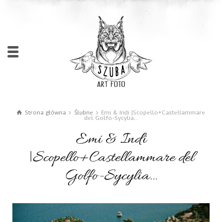
Strona główna
Ślubne
Emi & Indi |Scopello+Castellammare
del Golfo-Sycylia...
Emi & Indi
|Scopello+Castellammare del
Golfo-Sycylia…